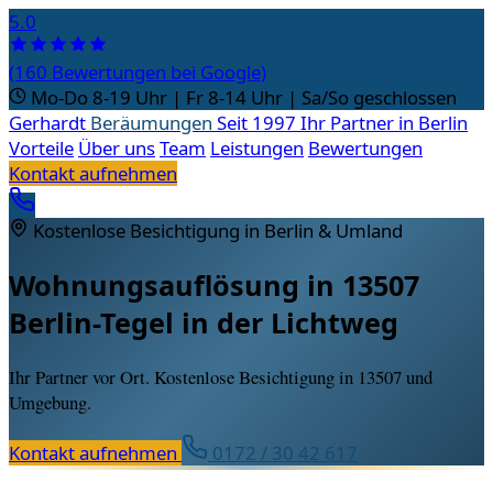
5.0
(160 Bewertungen bei Google)
Mo-Do 8-19 Uhr | Fr 8-14 Uhr |
Sa/So geschlossen
Gerhardt
Beräumungen
Seit 1997 Ihr Partner in Berlin
Vorteile
Über uns
Team
Leistungen
Bewertungen
Kontakt aufnehmen
Kostenlose Besichtigung in Berlin & Umland
Wohnungsauflösung in 13507
Berlin-Tegel in der Lichtweg
Ihr Partner vor Ort. Kostenlose Besichtigung in 13507 und
Umgebung.
Kontakt aufnehmen
0172 / 30 42 617